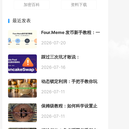
加密百科
资料下载
最近发表
Four.Meme 发币新手教程：一
键创建代币同步买入，告别手
动踩坑
2026-07-20
踩过三次坑才敢说：
PancakeSwap V3 Stable
Pool 最容易翻车的不是手续
2026-07-16
费，是初始化
动态锁定利润：手把手教你玩
转“移动止盈止损”高级技巧
2026-07-11
保姆级教程：如何科学设置止
损，锁住利润、斩断亏损？
2026-07-11