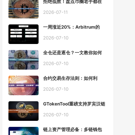
拒绝低效！盘点币圈老手都在
用的「批量余额查询」终极工
具
2026-07-11
一周涨近20%：Arbitrum的
「收租」生意，因Robinhood
Chain一夜盘活
2026-07-10
全仓还是逐仓？一文教你如何
根据资金量选择保证金模式
2026-07-10
合约交易生存法则：如何利
用“仓位管理”彻底告别爆仓？
2026-07-10
GTokenTool重磅支持罗宾汉链
（Robinhood），一键发币教
程全解析
2026-07-10
链上资产管理必备：多链钱包
一键批量归集工具与操作指南