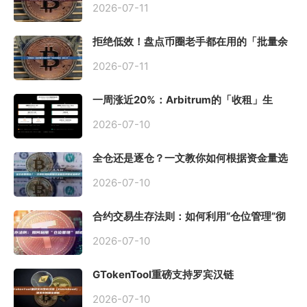
2026-07-11
拒绝低效！盘点币圈老手都在用的「批量余
额查询」终极工具
2026-07-11
一周涨近20%：Arbitrum的「收租」生
意，因Robinhood Chain一夜盘活
2026-07-10
全仓还是逐仓？一文教你如何根据资金量选
择保证金模式
2026-07-10
合约交易生存法则：如何利用“仓位管理”彻
底告别爆仓？
2026-07-10
GTokenTool重磅支持罗宾汉链
（Robinhood），一键发币教程全解析
2026-07-10