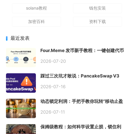
solana教程
钱包安装
加密百科
资料下载
最近发表
Four.Meme 发币新手教程：一键创建代币
同步买入，告别手动踩坑
2026-07-20
踩过三次坑才敢说：PancakeSwap V3
Stable Pool 最容易翻车的不是手续费，是
初始化
2026-07-16
动态锁定利润：手把手教你玩转“移动止盈
止损”高级技巧
2026-07-11
保姆级教程：如何科学设置止损，锁住利
润、斩断亏损？