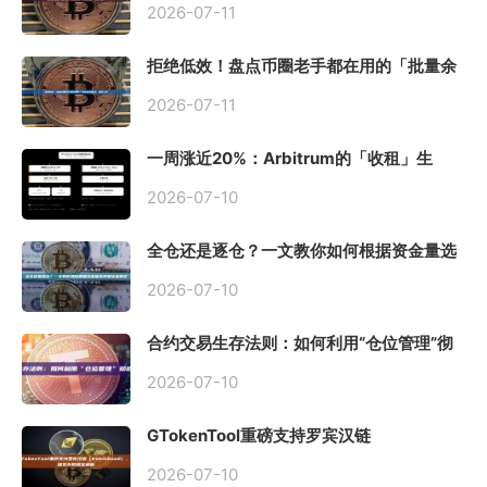
2026-07-11
拒绝低效！盘点币圈老手都在用的「批量余
额查询」终极工具
2026-07-11
一周涨近20%：Arbitrum的「收租」生
意，因Robinhood Chain一夜盘活
2026-07-10
全仓还是逐仓？一文教你如何根据资金量选
择保证金模式
2026-07-10
合约交易生存法则：如何利用“仓位管理”彻
底告别爆仓？
2026-07-10
GTokenTool重磅支持罗宾汉链
（Robinhood），一键发币教程全解析
2026-07-10