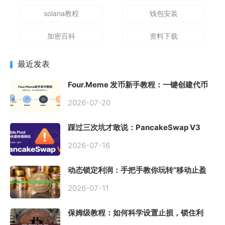
solana教程
钱包安装
加密百科
资料下载
最近发表
Four.Meme 发币新手教程：一键创建代币
同步买入，告别手动踩坑
2026-07-20
踩过三次坑才敢说：PancakeSwap V3
Stable Pool 最容易翻车的不是手续费，是
初始化
2026-07-16
动态锁定利润：手把手教你玩转“移动止盈
止损”高级技巧
2026-07-11
保姆级教程：如何科学设置止损，锁住利
润、斩断亏损？