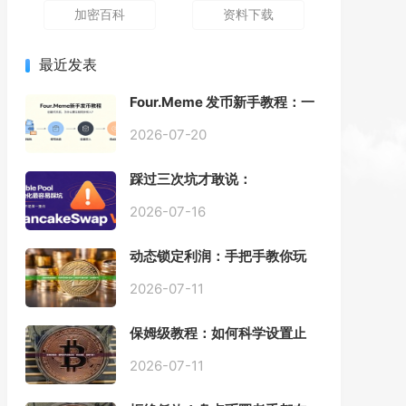
加密百科
资料下载
最近发表
Four.Meme 发币新手教程：一
键创建代币同步买入，告别手
动踩坑
2026-07-20
踩过三次坑才敢说：
PancakeSwap V3 Stable
Pool 最容易翻车的不是手续
2026-07-16
费，是初始化
动态锁定利润：手把手教你玩
转“移动止盈止损”高级技巧
2026-07-11
保姆级教程：如何科学设置止
损，锁住利润、斩断亏损？
2026-07-11