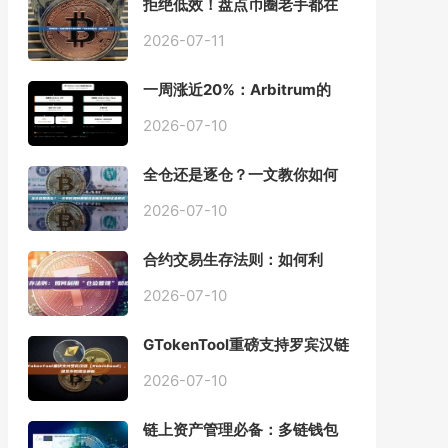
拒绝低效！盘点币圈老手都在
用的「批量余额查询」终极工
具
2026-07-11
一周涨近20%：Arbitrum的
「收租」生意，因Robinhood
Chain一夜盘活
2026-07-10
全仓还是逐仓？一文教你如何
根据资金量选择保证金模式
2026-07-10
合约交易生存法则：如何利
用“仓位管理”彻底告别爆仓？
2026-07-10
GTokenTool重磅支持罗宾汉链
（Robinhood），一键发币教
程全解析
2026-07-10
链上资产管理必备：多链钱包
一键批量归集工具与操作指南