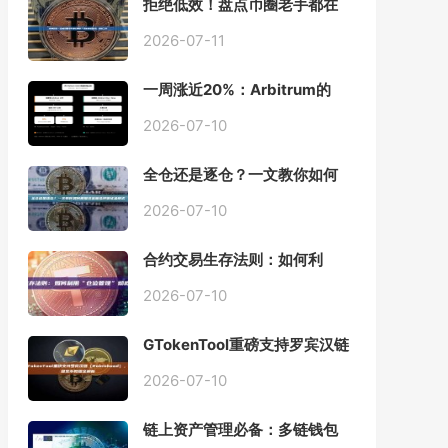
拒绝低效！盘点币圈老手都在
用的「批量余额查询」终极工
具
2026-07-11
一周涨近20%：Arbitrum的
「收租」生意，因Robinhood
Chain一夜盘活
2026-07-10
全仓还是逐仓？一文教你如何
根据资金量选择保证金模式
2026-07-10
合约交易生存法则：如何利
用“仓位管理”彻底告别爆仓？
2026-07-10
GTokenTool重磅支持罗宾汉链
（Robinhood），一键发币教
程全解析
2026-07-10
链上资产管理必备：多链钱包
一键批量归集工具与操作指南