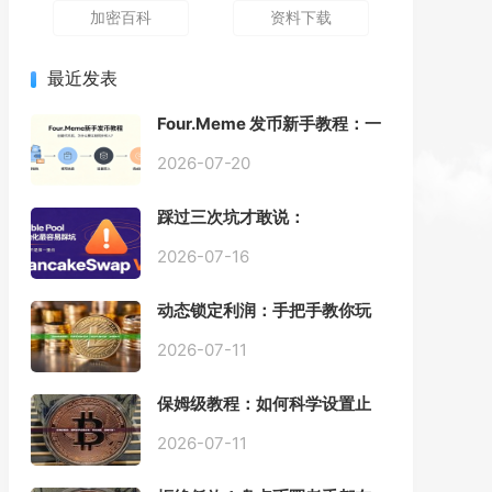
加密百科
资料下载
最近发表
Four.Meme 发币新手教程：一
键创建代币同步买入，告别手
动踩坑
2026-07-20
踩过三次坑才敢说：
PancakeSwap V3 Stable
Pool 最容易翻车的不是手续
2026-07-16
费，是初始化
动态锁定利润：手把手教你玩
转“移动止盈止损”高级技巧
2026-07-11
保姆级教程：如何科学设置止
损，锁住利润、斩断亏损？
2026-07-11