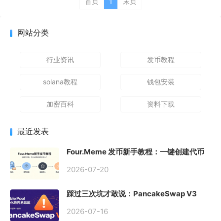
首页
1
末页
网站分类
行业资讯
发币教程
solana教程
钱包安装
加密百科
资料下载
最近发表
Four.Meme 发币新手教程：一键创建代币
同步买入，告别手动踩坑
2026-07-20
踩过三次坑才敢说：PancakeSwap V3
Stable Pool 最容易翻车的不是手续费，是
初始化
2026-07-16