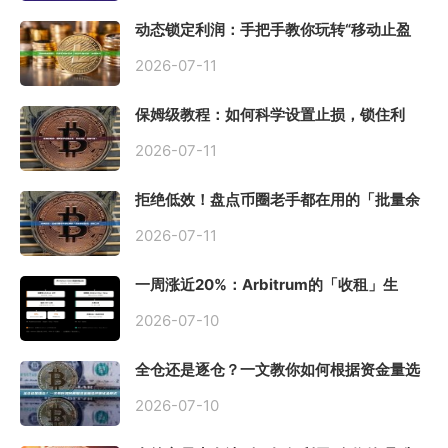
动态锁定利润：手把手教你玩转“移动止盈
止损”高级技巧
2026-07-11
保姆级教程：如何科学设置止损，锁住利
润、斩断亏损？
2026-07-11
拒绝低效！盘点币圈老手都在用的「批量余
额查询」终极工具
2026-07-11
一周涨近20%：Arbitrum的「收租」生
意，因Robinhood Chain一夜盘活
2026-07-10
全仓还是逐仓？一文教你如何根据资金量选
择保证金模式
2026-07-10