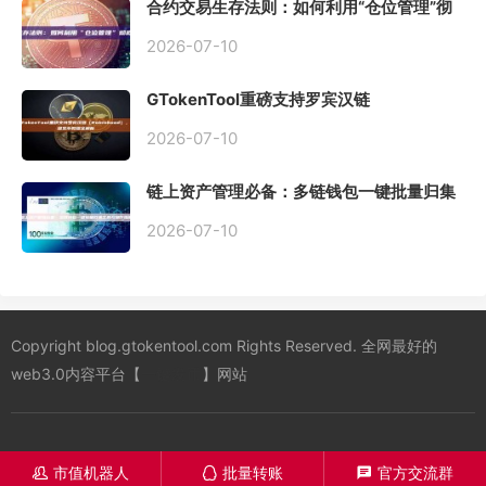
合约交易生存法则：如何利用“仓位管理”彻
底告别爆仓？
2026-07-10
GTokenTool重磅支持罗宾汉链
（Robinhood），一键发币教程全解析
2026-07-10
链上资产管理必备：多链钱包一键批量归集
工具与操作指南
2026-07-10
Copyright blog.gtokentool.com Rights Reserved. 全网最好的
web3.0内容平台【
一键发币
】网站
市值机器人
批量转账
官方交流群
󦋱
󦊱
󦍁