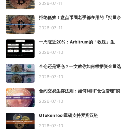
2026-07-11
拒绝低效！盘点币圈老手都在用的「批量余
额查询」终极工具
2026-07-11
一周涨近20%：Arbitrum的「收租」生
意，因Robinhood Chain一夜盘活
2026-07-10
全仓还是逐仓？一文教你如何根据资金量选
择保证金模式
2026-07-10
合约交易生存法则：如何利用“仓位管理”彻
底告别爆仓？
2026-07-10
GTokenTool重磅支持罗宾汉链
（Robinhood），一键发币教程全解析
2026-07-10