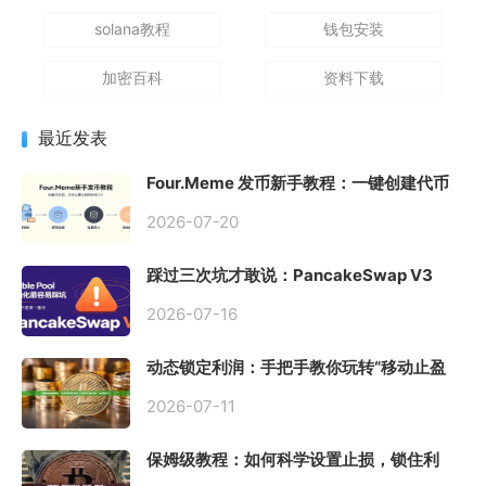
solana教程
钱包安装
加密百科
资料下载
最近发表
Four.Meme 发币新手教程：一键创建代币
同步买入，告别手动踩坑
2026-07-20
踩过三次坑才敢说：PancakeSwap V3
Stable Pool 最容易翻车的不是手续费，是
初始化
2026-07-16
动态锁定利润：手把手教你玩转“移动止盈
止损”高级技巧
2026-07-11
保姆级教程：如何科学设置止损，锁住利
润、斩断亏损？