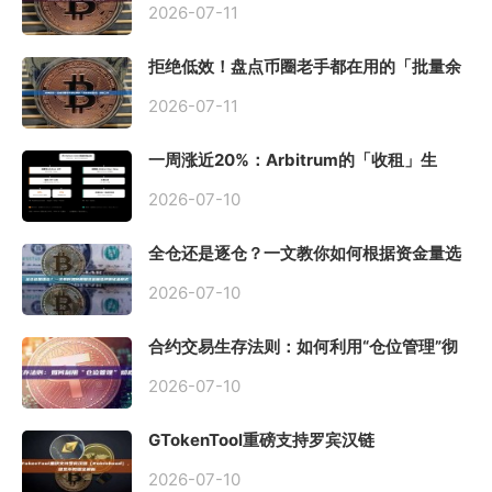
2026-07-11
拒绝低效！盘点币圈老手都在用的「批量余
额查询」终极工具
2026-07-11
一周涨近20%：Arbitrum的「收租」生
意，因Robinhood Chain一夜盘活
2026-07-10
全仓还是逐仓？一文教你如何根据资金量选
择保证金模式
2026-07-10
合约交易生存法则：如何利用“仓位管理”彻
底告别爆仓？
2026-07-10
GTokenTool重磅支持罗宾汉链
（Robinhood），一键发币教程全解析
2026-07-10