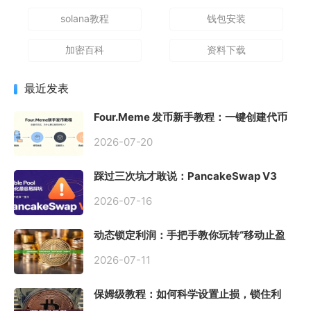
solana教程
钱包安装
加密百科
资料下载
最近发表
Four.Meme 发币新手教程：一键创建代币
同步买入，告别手动踩坑
2026-07-20
踩过三次坑才敢说：PancakeSwap V3
Stable Pool 最容易翻车的不是手续费，是
初始化
2026-07-16
动态锁定利润：手把手教你玩转“移动止盈
止损”高级技巧
2026-07-11
保姆级教程：如何科学设置止损，锁住利
润、斩断亏损？