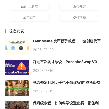
solana教程
钱包安装
加密百科
资料下载
最近发表
Four.Meme 发币新手教程：一键创建代币
同步买入，告别手动踩坑
2026-07-20
踩过三次坑才敢说：PancakeSwap V3
Stable Pool 最容易翻车的不是手续费，是
初始化
2026-07-16
动态锁定利润：手把手教你玩转“移动止盈
止损”高级技巧
2026-07-11
保姆级教程：如何科学设置止损，锁住利
润、斩断亏损？