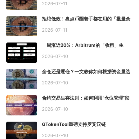
2026-07-11
拒绝低效！盘点币圈老手都在用的「批量余
额查询」终极工具
2026-07-11
一周涨近20%：Arbitrum的「收租」生
意，因Robinhood Chain一夜盘活
2026-07-10
全仓还是逐仓？一文教你如何根据资金量选
择保证金模式
2026-07-10
合约交易生存法则：如何利用“仓位管理”彻
底告别爆仓？
2026-07-10
GTokenTool重磅支持罗宾汉链
（Robinhood），一键发币教程全解析
2026-07-10