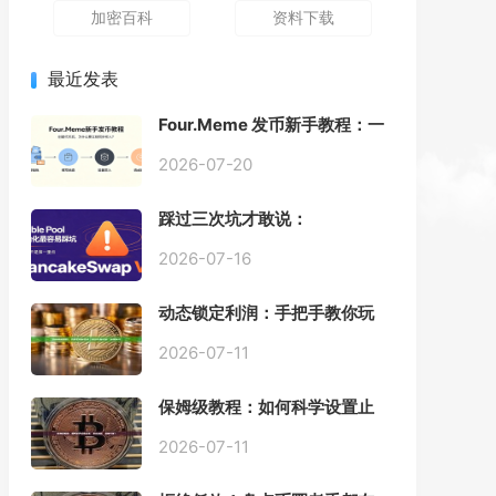
加密百科
资料下载
最近发表
Four.Meme 发币新手教程：一
键创建代币同步买入，告别手
动踩坑
2026-07-20
踩过三次坑才敢说：
PancakeSwap V3 Stable
Pool 最容易翻车的不是手续
2026-07-16
费，是初始化
动态锁定利润：手把手教你玩
转“移动止盈止损”高级技巧
2026-07-11
保姆级教程：如何科学设置止
损，锁住利润、斩断亏损？
2026-07-11