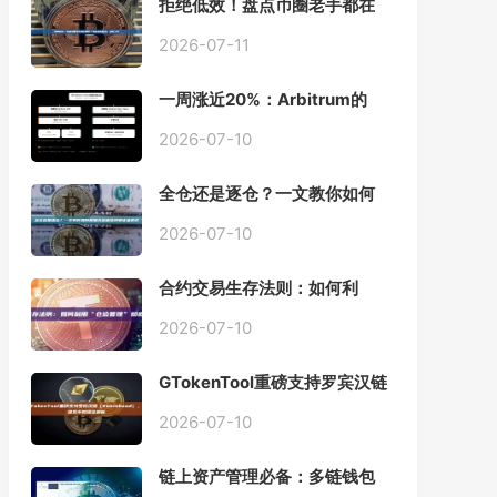
拒绝低效！盘点币圈老手都在
用的「批量余额查询」终极工
具
2026-07-11
一周涨近20%：Arbitrum的
「收租」生意，因Robinhood
Chain一夜盘活
2026-07-10
全仓还是逐仓？一文教你如何
根据资金量选择保证金模式
2026-07-10
合约交易生存法则：如何利
用“仓位管理”彻底告别爆仓？
2026-07-10
GTokenTool重磅支持罗宾汉链
（Robinhood），一键发币教
程全解析
2026-07-10
链上资产管理必备：多链钱包
一键批量归集工具与操作指南