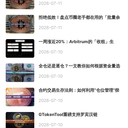
2026-07-11
拒绝低效！盘点币圈老手都在用的「批量余
额查询」终极工具
2026-07-11
一周涨近20%：Arbitrum的「收租」生
意，因Robinhood Chain一夜盘活
2026-07-10
全仓还是逐仓？一文教你如何根据资金量选
择保证金模式
2026-07-10
合约交易生存法则：如何利用“仓位管理”彻
底告别爆仓？
2026-07-10
GTokenTool重磅支持罗宾汉链
（Robinhood），一键发币教程全解析
2026-07-10