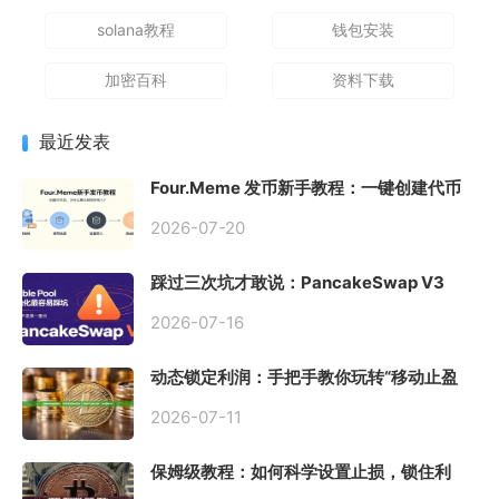
solana教程
钱包安装
加密百科
资料下载
最近发表
Four.Meme 发币新手教程：一键创建代币
同步买入，告别手动踩坑
2026-07-20
踩过三次坑才敢说：PancakeSwap V3
Stable Pool 最容易翻车的不是手续费，是
初始化
2026-07-16
动态锁定利润：手把手教你玩转“移动止盈
止损”高级技巧
2026-07-11
保姆级教程：如何科学设置止损，锁住利
润、斩断亏损？