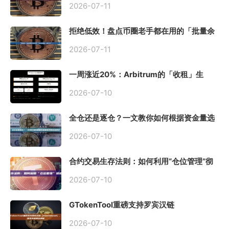
2026-07-11
拒绝低效！盘点币圈老手都在用的「批量余
额查询」终极工具
2026-07-11
一周涨近20%：Arbitrum的「收租」生
意，因Robinhood Chain一夜盘活
2026-07-10
全仓还是逐仓？一文教你如何根据资金量选
择保证金模式
2026-07-10
合约交易生存法则：如何利用“仓位管理”彻
底告别爆仓？
2026-07-10
GTokenTool重磅支持罗宾汉链
（Robinhood），一键发币教程全解析
2026-07-10