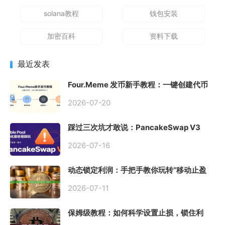
solana教程
钱包安装
加密百科
资料下载
最近发表
Four.Meme 发币新手教程：一键创建代币
同步买入，告别手动踩坑
2026-07-20
踩过三次坑才敢说：PancakeSwap V3
Stable Pool 最容易翻车的不是手续费，是
初始化
2026-07-16
动态锁定利润：手把手教你玩转“移动止盈
止损”高级技巧
2026-07-11
保姆级教程：如何科学设置止损，锁住利
润、斩断亏损？