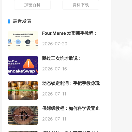
加密百科
资料下载
最近发表
Four.Meme 发币新手教程：一
键创建代币同步买入，告别手
动踩坑
2026-07-20
踩过三次坑才敢说：
PancakeSwap V3 Stable
Pool 最容易翻车的不是手续
2026-07-16
费，是初始化
动态锁定利润：手把手教你玩
转“移动止盈止损”高级技巧
2026-07-11
保姆级教程：如何科学设置止
损，锁住利润、斩断亏损？
2026-07-11