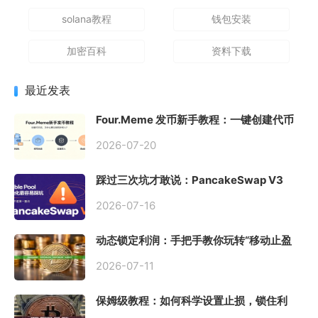
solana教程
钱包安装
加密百科
资料下载
最近发表
Four.Meme 发币新手教程：一键创建代币
同步买入，告别手动踩坑
2026-07-20
踩过三次坑才敢说：PancakeSwap V3
Stable Pool 最容易翻车的不是手续费，是
初始化
2026-07-16
动态锁定利润：手把手教你玩转“移动止盈
止损”高级技巧
2026-07-11
保姆级教程：如何科学设置止损，锁住利
润、斩断亏损？