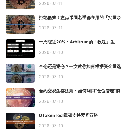
2026-07-11
拒绝低效！盘点币圈老手都在用的「批量余
额查询」终极工具
2026-07-11
一周涨近20%：Arbitrum的「收租」生
意，因Robinhood Chain一夜盘活
2026-07-10
全仓还是逐仓？一文教你如何根据资金量选
择保证金模式
2026-07-10
合约交易生存法则：如何利用“仓位管理”彻
底告别爆仓？
2026-07-10
GTokenTool重磅支持罗宾汉链
（Robinhood），一键发币教程全解析
2026-07-10