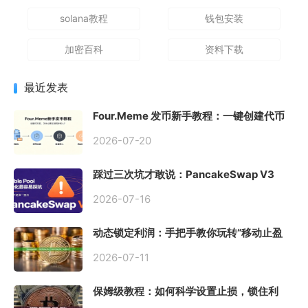
solana教程
钱包安装
加密百科
资料下载
最近发表
Four.Meme 发币新手教程：一键创建代币
同步买入，告别手动踩坑
2026-07-20
踩过三次坑才敢说：PancakeSwap V3
Stable Pool 最容易翻车的不是手续费，是
初始化
2026-07-16
动态锁定利润：手把手教你玩转“移动止盈
止损”高级技巧
2026-07-11
保姆级教程：如何科学设置止损，锁住利
润、斩断亏损？