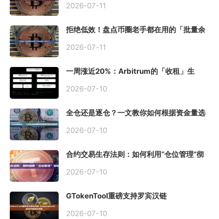
2026-07-11
拒绝低效！盘点币圈老手都在用的「批量余
额查询」终极工具
2026-07-11
一周涨近20%：Arbitrum的「收租」生
意，因Robinhood Chain一夜盘活
2026-07-10
全仓还是逐仓？一文教你如何根据资金量选
择保证金模式
2026-07-10
合约交易生存法则：如何利用“仓位管理”彻
底告别爆仓？
2026-07-10
GTokenTool重磅支持罗宾汉链
（Robinhood），一键发币教程全解析
2026-07-10