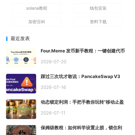
solana教程
钱包安装
加密百科
资料下载
最近发表
Four.Meme 发币新手教程：一键创建代币
同步买入，告别手动踩坑
2026-07-20
踩过三次坑才敢说：PancakeSwap V3
Stable Pool 最容易翻车的不是手续费，是
初始化
2026-07-16
动态锁定利润：手把手教你玩转“移动止盈
止损”高级技巧
2026-07-11
保姆级教程：如何科学设置止损，锁住利
润、斩断亏损？