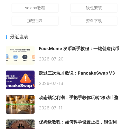
solana教程
钱包安装
加密百科
资料下载
最近发表
Four.Meme 发币新手教程：一键创建代币
同步买入，告别手动踩坑
2026-07-20
踩过三次坑才敢说：PancakeSwap V3
Stable Pool 最容易翻车的不是手续费，是
初始化
2026-07-16
动态锁定利润：手把手教你玩转“移动止盈
止损”高级技巧
2026-07-11
保姆级教程：如何科学设置止损，锁住利
润、斩断亏损？