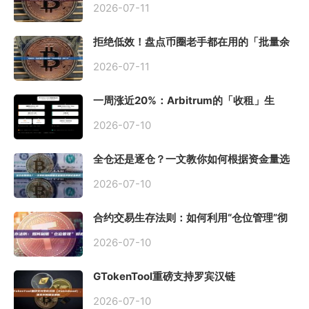
2026-07-11
拒绝低效！盘点币圈老手都在用的「批量余
额查询」终极工具
2026-07-11
一周涨近20%：Arbitrum的「收租」生
意，因Robinhood Chain一夜盘活
2026-07-10
全仓还是逐仓？一文教你如何根据资金量选
择保证金模式
2026-07-10
合约交易生存法则：如何利用“仓位管理”彻
底告别爆仓？
2026-07-10
GTokenTool重磅支持罗宾汉链
（Robinhood），一键发币教程全解析
2026-07-10