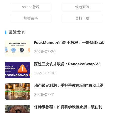
solana教程
钱包安装
加密百科
资料下载
最近发表
Four.Meme 发币新手教程：一键创建代币
同步买入，告别手动踩坑
2026-07-20
踩过三次坑才敢说：PancakeSwap V3
Stable Pool 最容易翻车的不是手续费，是
初始化
2026-07-16
动态锁定利润：手把手教你玩转“移动止盈
止损”高级技巧
2026-07-11
保姆级教程：如何科学设置止损，锁住利
润、斩断亏损？