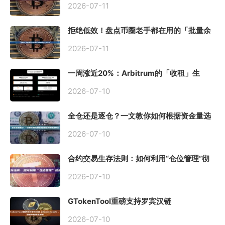
2026-07-11
拒绝低效！盘点币圈老手都在用的「批量余
额查询」终极工具
2026-07-11
一周涨近20%：Arbitrum的「收租」生
意，因Robinhood Chain一夜盘活
2026-07-10
全仓还是逐仓？一文教你如何根据资金量选
择保证金模式
2026-07-10
合约交易生存法则：如何利用“仓位管理”彻
底告别爆仓？
2026-07-10
GTokenTool重磅支持罗宾汉链
（Robinhood），一键发币教程全解析
2026-07-10