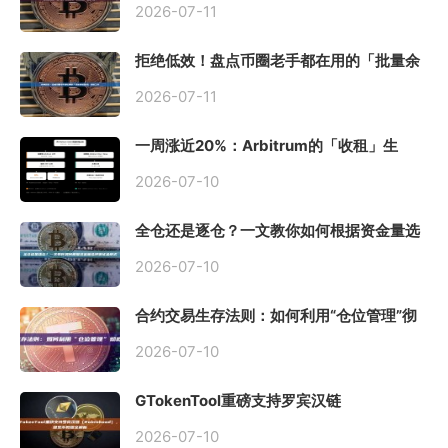
2026-07-11
拒绝低效！盘点币圈老手都在用的「批量余
额查询」终极工具
2026-07-11
一周涨近20%：Arbitrum的「收租」生
意，因Robinhood Chain一夜盘活
2026-07-10
全仓还是逐仓？一文教你如何根据资金量选
择保证金模式
2026-07-10
合约交易生存法则：如何利用“仓位管理”彻
底告别爆仓？
2026-07-10
GTokenTool重磅支持罗宾汉链
（Robinhood），一键发币教程全解析
2026-07-10