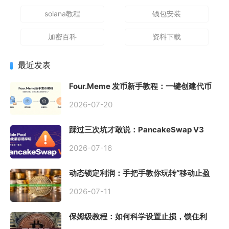
solana教程
钱包安装
加密百科
资料下载
最近发表
Four.Meme 发币新手教程：一键创建代币
同步买入，告别手动踩坑
2026-07-20
踩过三次坑才敢说：PancakeSwap V3
Stable Pool 最容易翻车的不是手续费，是
初始化
2026-07-16
动态锁定利润：手把手教你玩转“移动止盈
止损”高级技巧
2026-07-11
保姆级教程：如何科学设置止损，锁住利
润、斩断亏损？