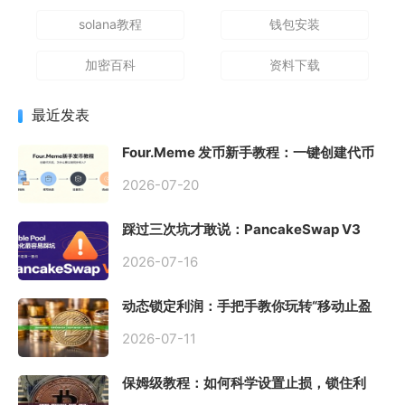
solana教程
钱包安装
加密百科
资料下载
最近发表
Four.Meme 发币新手教程：一键创建代币
同步买入，告别手动踩坑
2026-07-20
踩过三次坑才敢说：PancakeSwap V3
Stable Pool 最容易翻车的不是手续费，是
初始化
2026-07-16
动态锁定利润：手把手教你玩转“移动止盈
止损”高级技巧
2026-07-11
保姆级教程：如何科学设置止损，锁住利
润、斩断亏损？