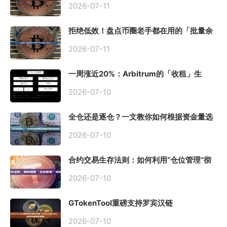
2026-07-11
拒绝低效！盘点币圈老手都在用的「批量余
额查询」终极工具
2026-07-11
一周涨近20%：Arbitrum的「收租」生
意，因Robinhood Chain一夜盘活
2026-07-10
全仓还是逐仓？一文教你如何根据资金量选
择保证金模式
2026-07-10
合约交易生存法则：如何利用“仓位管理”彻
底告别爆仓？
2026-07-10
GTokenTool重磅支持罗宾汉链
（Robinhood），一键发币教程全解析
2026-07-10