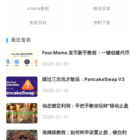
solana教程
钱包安装
加密百科
资料下载
最近发表
Four.Meme 发币新手教程：一键创建代币
同步买入，告别手动踩坑
2026-07-20
踩过三次坑才敢说：PancakeSwap V3
Stable Pool 最容易翻车的不是手续费，是
初始化
2026-07-16
动态锁定利润：手把手教你玩转“移动止盈
止损”高级技巧
2026-07-11
保姆级教程：如何科学设置止损，锁住利
润、斩断亏损？