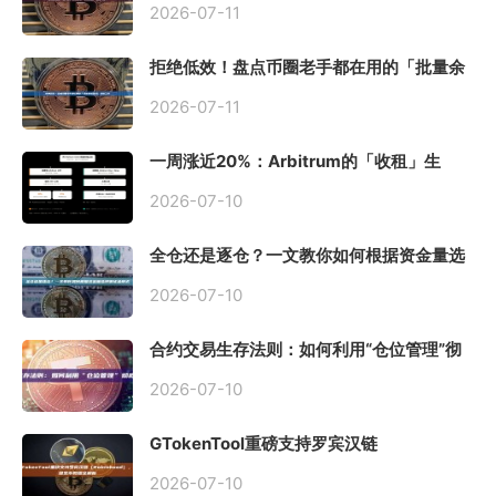
2026-07-11
拒绝低效！盘点币圈老手都在用的「批量余
额查询」终极工具
2026-07-11
一周涨近20%：Arbitrum的「收租」生
意，因Robinhood Chain一夜盘活
2026-07-10
全仓还是逐仓？一文教你如何根据资金量选
择保证金模式
2026-07-10
合约交易生存法则：如何利用“仓位管理”彻
底告别爆仓？
2026-07-10
GTokenTool重磅支持罗宾汉链
（Robinhood），一键发币教程全解析
2026-07-10