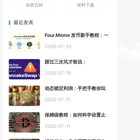
加密百科
资料下载
最近发表
Four.Meme 发币新手教程：一
键创建代币同步买入，告别手
动踩坑
2026-07-20
踩过三次坑才敢说：
PancakeSwap V3 Stable
Pool 最容易翻车的不是手续
2026-07-16
费，是初始化
动态锁定利润：手把手教你玩
转“移动止盈止损”高级技巧
2026-07-11
保姆级教程：如何科学设置止
损，锁住利润、斩断亏损？
2026-07-11