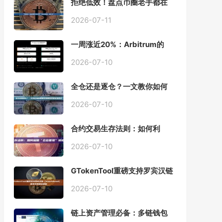
拒绝低效！盘点币圈老手都在
用的「批量余额查询」终极工
具
2026-07-11
一周涨近20%：Arbitrum的
「收租」生意，因Robinhood
Chain一夜盘活
2026-07-10
全仓还是逐仓？一文教你如何
根据资金量选择保证金模式
2026-07-10
合约交易生存法则：如何利
用“仓位管理”彻底告别爆仓？
2026-07-10
GTokenTool重磅支持罗宾汉链
（Robinhood），一键发币教
程全解析
2026-07-10
链上资产管理必备：多链钱包
一键批量归集工具与操作指南