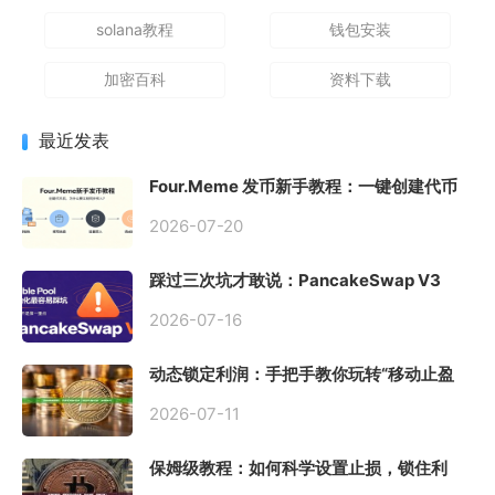
solana教程
钱包安装
加密百科
资料下载
最近发表
Four.Meme 发币新手教程：一键创建代币
同步买入，告别手动踩坑
2026-07-20
踩过三次坑才敢说：PancakeSwap V3
Stable Pool 最容易翻车的不是手续费，是
初始化
2026-07-16
动态锁定利润：手把手教你玩转“移动止盈
止损”高级技巧
2026-07-11
保姆级教程：如何科学设置止损，锁住利
润、斩断亏损？