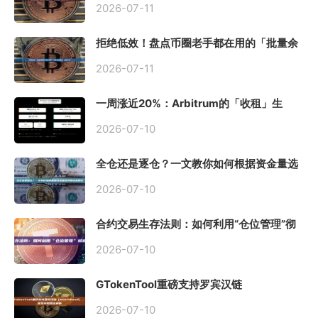
2026-07-11
拒绝低效！盘点币圈老手都在用的「批量余
额查询」终极工具
2026-07-11
一周涨近20%：Arbitrum的「收租」生
意，因Robinhood Chain一夜盘活
2026-07-10
全仓还是逐仓？一文教你如何根据资金量选
择保证金模式
2026-07-10
合约交易生存法则：如何利用“仓位管理”彻
底告别爆仓？
2026-07-10
GTokenTool重磅支持罗宾汉链
（Robinhood），一键发币教程全解析
2026-07-10