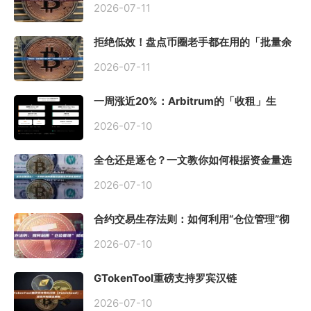
2026-07-11
拒绝低效！盘点币圈老手都在用的「批量余
额查询」终极工具
2026-07-11
一周涨近20%：Arbitrum的「收租」生
意，因Robinhood Chain一夜盘活
2026-07-10
全仓还是逐仓？一文教你如何根据资金量选
择保证金模式
2026-07-10
合约交易生存法则：如何利用“仓位管理”彻
底告别爆仓？
2026-07-10
GTokenTool重磅支持罗宾汉链
（Robinhood），一键发币教程全解析
2026-07-10