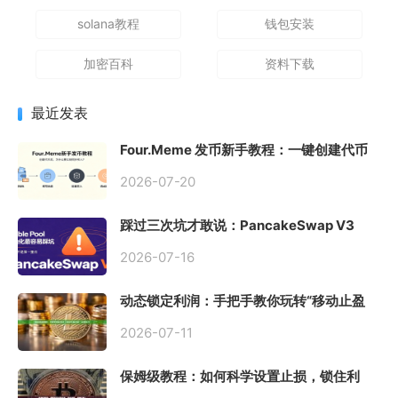
solana教程
钱包安装
加密百科
资料下载
最近发表
Four.Meme 发币新手教程：一键创建代币
同步买入，告别手动踩坑
2026-07-20
踩过三次坑才敢说：PancakeSwap V3
Stable Pool 最容易翻车的不是手续费，是
初始化
2026-07-16
动态锁定利润：手把手教你玩转“移动止盈
止损”高级技巧
2026-07-11
保姆级教程：如何科学设置止损，锁住利
润、斩断亏损？