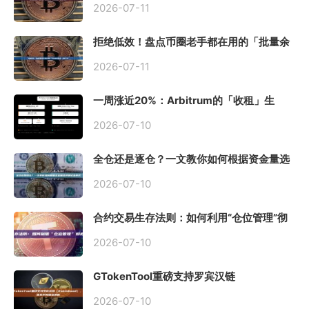
2026-07-11
拒绝低效！盘点币圈老手都在用的「批量余
额查询」终极工具
2026-07-11
一周涨近20%：Arbitrum的「收租」生
意，因Robinhood Chain一夜盘活
2026-07-10
全仓还是逐仓？一文教你如何根据资金量选
择保证金模式
2026-07-10
合约交易生存法则：如何利用“仓位管理”彻
底告别爆仓？
2026-07-10
GTokenTool重磅支持罗宾汉链
（Robinhood），一键发币教程全解析
2026-07-10