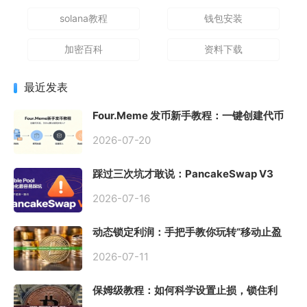
solana教程
钱包安装
加密百科
资料下载
最近发表
Four.Meme 发币新手教程：一键创建代币
同步买入，告别手动踩坑
2026-07-20
踩过三次坑才敢说：PancakeSwap V3
Stable Pool 最容易翻车的不是手续费，是
初始化
2026-07-16
动态锁定利润：手把手教你玩转“移动止盈
止损”高级技巧
2026-07-11
保姆级教程：如何科学设置止损，锁住利
润、斩断亏损？