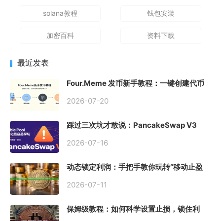
solana教程
钱包安装
加密百科
资料下载
最近发表
Four.Meme 发币新手教程：一键创建代币
同步买入，告别手动踩坑
2026-07-20
踩过三次坑才敢说：PancakeSwap V3
Stable Pool 最容易翻车的不是手续费，是
初始化
2026-07-16
动态锁定利润：手把手教你玩转“移动止盈
止损”高级技巧
2026-07-11
保姆级教程：如何科学设置止损，锁住利
润、斩断亏损？