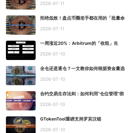
2026-07-11
拒绝低效！盘点币圈老手都在用的「批量余
额查询」终极工具
2026-07-11
一周涨近20%：Arbitrum的「收租」生
意，因Robinhood Chain一夜盘活
2026-07-10
全仓还是逐仓？一文教你如何根据资金量选
择保证金模式
2026-07-10
合约交易生存法则：如何利用“仓位管理”彻
底告别爆仓？
2026-07-10
GTokenTool重磅支持罗宾汉链
（Robinhood），一键发币教程全解析
2026-07-10