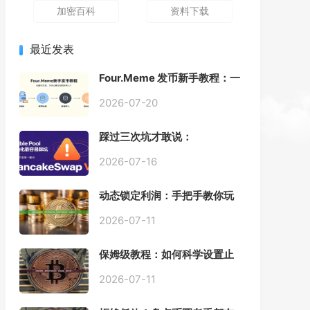
加密百科
资料下载
最近发表
Four.Meme 发币新手教程：一
键创建代币同步买入，告别手
动踩坑
2026-07-20
踩过三次坑才敢说：
PancakeSwap V3 Stable
Pool 最容易翻车的不是手续
2026-07-16
费，是初始化
动态锁定利润：手把手教你玩
转“移动止盈止损”高级技巧
2026-07-11
保姆级教程：如何科学设置止
损，锁住利润、斩断亏损？
2026-07-11