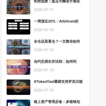
拒绝低效！盘点币圈老手都在
用的「批量余额查询」终极工
具
2026-07-11
一周涨近20%：Arbitrum的
「收租」生意，因Robinhood
Chain一夜盘活
2026-07-10
全仓还是逐仓？一文教你如何
根据资金量选择保证金模式
2026-07-10
合约交易生存法则：如何利
用“仓位管理”彻底告别爆仓？
2026-07-10
GTokenTool重磅支持罗宾汉链
（Robinhood），一键发币教
程全解析
2026-07-10
链上资产管理必备：多链钱包
一键批量归集工具与操作指南