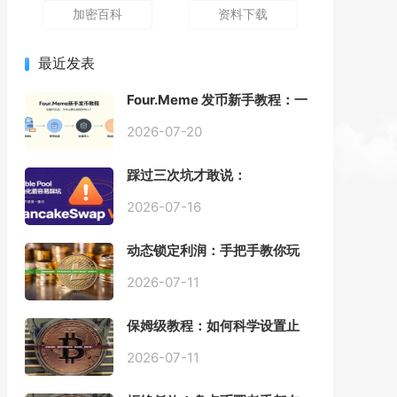
加密百科
资料下载
最近发表
Four.Meme 发币新手教程：一
键创建代币同步买入，告别手
动踩坑
2026-07-20
踩过三次坑才敢说：
PancakeSwap V3 Stable
Pool 最容易翻车的不是手续
2026-07-16
费，是初始化
动态锁定利润：手把手教你玩
转“移动止盈止损”高级技巧
2026-07-11
保姆级教程：如何科学设置止
损，锁住利润、斩断亏损？
2026-07-11