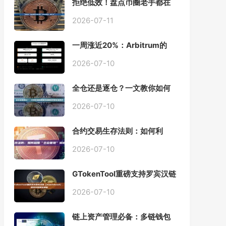
拒绝低效！盘点币圈老手都在
用的「批量余额查询」终极工
具
2026-07-11
一周涨近20%：Arbitrum的
「收租」生意，因Robinhood
Chain一夜盘活
2026-07-10
全仓还是逐仓？一文教你如何
根据资金量选择保证金模式
2026-07-10
合约交易生存法则：如何利
用“仓位管理”彻底告别爆仓？
2026-07-10
GTokenTool重磅支持罗宾汉链
（Robinhood），一键发币教
程全解析
2026-07-10
链上资产管理必备：多链钱包
一键批量归集工具与操作指南