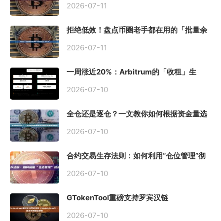
2026-07-11
拒绝低效！盘点币圈老手都在用的「批量余
额查询」终极工具
2026-07-11
一周涨近20%：Arbitrum的「收租」生
意，因Robinhood Chain一夜盘活
2026-07-10
全仓还是逐仓？一文教你如何根据资金量选
择保证金模式
2026-07-10
合约交易生存法则：如何利用“仓位管理”彻
底告别爆仓？
2026-07-10
GTokenTool重磅支持罗宾汉链
（Robinhood），一键发币教程全解析
2026-07-10