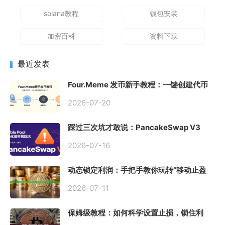
solana教程
钱包安装
加密百科
资料下载
最近发表
Four.Meme 发币新手教程：一键创建代币
同步买入，告别手动踩坑
2026-07-20
踩过三次坑才敢说：PancakeSwap V3
Stable Pool 最容易翻车的不是手续费，是
初始化
2026-07-16
动态锁定利润：手把手教你玩转“移动止盈
止损”高级技巧
2026-07-11
保姆级教程：如何科学设置止损，锁住利
润、斩断亏损？