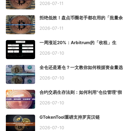
2026-07-11
拒绝低效！盘点币圈老手都在用的「批量余
额查询」终极工具
2026-07-11
一周涨近20%：Arbitrum的「收租」生
意，因Robinhood Chain一夜盘活
2026-07-10
全仓还是逐仓？一文教你如何根据资金量选
择保证金模式
2026-07-10
合约交易生存法则：如何利用“仓位管理”彻
底告别爆仓？
2026-07-10
GTokenTool重磅支持罗宾汉链
（Robinhood），一键发币教程全解析
2026-07-10