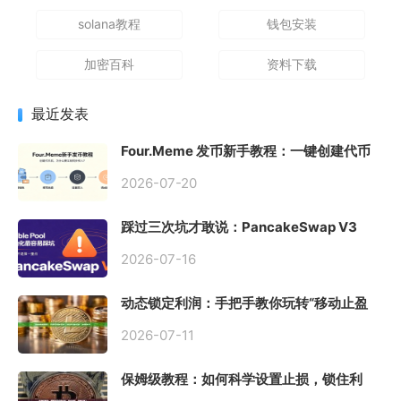
solana教程
钱包安装
加密百科
资料下载
最近发表
Four.Meme 发币新手教程：一键创建代币
同步买入，告别手动踩坑
2026-07-20
踩过三次坑才敢说：PancakeSwap V3
Stable Pool 最容易翻车的不是手续费，是
初始化
2026-07-16
动态锁定利润：手把手教你玩转“移动止盈
止损”高级技巧
2026-07-11
保姆级教程：如何科学设置止损，锁住利
润、斩断亏损？