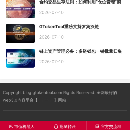
合约交易生存法则：如何利用“仓位管理”彻
底告别爆仓？
2026-07-10
GTokenTool重磅支持罗宾汉链
（Robinhood），一键发币教程全解析
2026-07-10
链上资产管理必备：多链钱包一键批量归集
工具与操作指南
2026-07-10
Copyright blog.gtokentool.com Rights Reserved. 全网最好的
web3.0内容平台【
一键发币
】网站
市值机器人
批量转账
官方交流群
󦋱
󦊱
󦍁