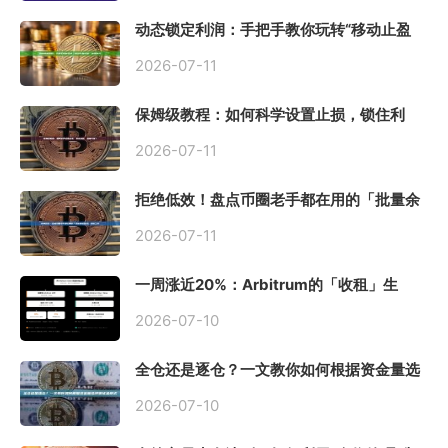
动态锁定利润：手把手教你玩转“移动止盈
止损”高级技巧
2026-07-11
保姆级教程：如何科学设置止损，锁住利
润、斩断亏损？
2026-07-11
拒绝低效！盘点币圈老手都在用的「批量余
额查询」终极工具
2026-07-11
一周涨近20%：Arbitrum的「收租」生
意，因Robinhood Chain一夜盘活
2026-07-10
全仓还是逐仓？一文教你如何根据资金量选
择保证金模式
2026-07-10