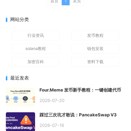
首页
1
末页
网站分类
行业资讯
发币教程
solana教程
钱包安装
加密百科
资料下载
最近发表
Four.Meme 发币新手教程：一键创建代币
同步买入，告别手动踩坑
2026-07-20
踩过三次坑才敢说：PancakeSwap V3
Stable Pool 最容易翻车的不是手续费，是
初始化
2026-07-16