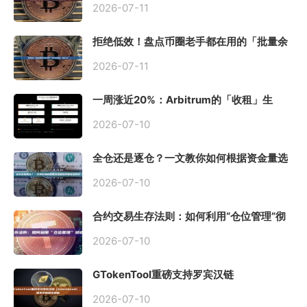
2026-07-11
拒绝低效！盘点币圈老手都在用的「批量余
额查询」终极工具
2026-07-11
一周涨近20%：Arbitrum的「收租」生
意，因Robinhood Chain一夜盘活
2026-07-10
全仓还是逐仓？一文教你如何根据资金量选
择保证金模式
2026-07-10
合约交易生存法则：如何利用“仓位管理”彻
底告别爆仓？
2026-07-10
GTokenTool重磅支持罗宾汉链
（Robinhood），一键发币教程全解析
2026-07-10