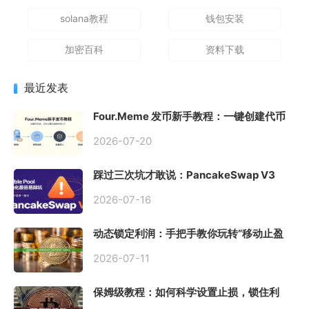
solana教程
钱包安装
加密百科
资料下载
最近发表
Four.Meme 发币新手教程：一键创建代币
同步买入，告别手动踩坑
2026-07-20
踩过三次坑才敢说：PancakeSwap V3
Stable Pool 最容易翻车的不是手续费，是
初始化
2026-07-16
动态锁定利润：手把手教你玩转“移动止盈
止损”高级技巧
2026-07-11
保姆级教程：如何科学设置止损，锁住利
润、斩断亏损？