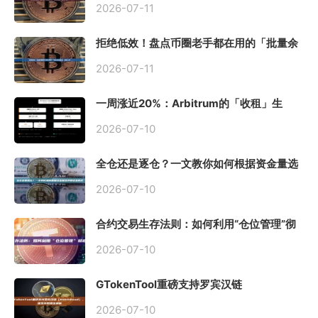
2026-07-11
拒绝低效！盘点币圈老手都在用的「批量余
额查询」终极工具
2026-07-11
一周涨近20%：Arbitrum的「收租」生
意，因Robinhood Chain一夜盘活
2026-07-10
全仓还是逐仓？一文教你如何根据资金量选
择保证金模式
2026-07-10
合约交易生存法则：如何利用“仓位管理”彻
底告别爆仓？
2026-07-10
GTokenTool重磅支持罗宾汉链
（Robinhood），一键发币教程全解析
2026-07-10