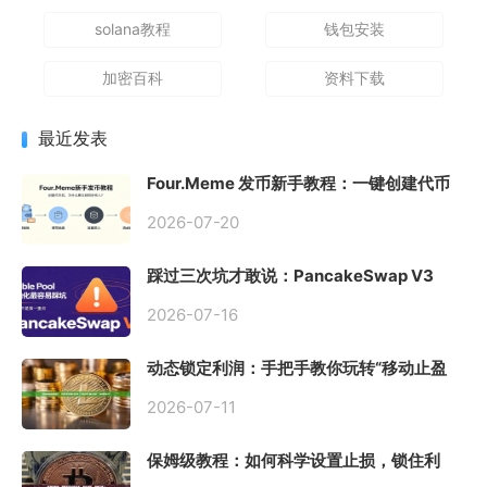
solana教程
钱包安装
加密百科
资料下载
最近发表
Four.Meme 发币新手教程：一键创建代币
同步买入，告别手动踩坑
2026-07-20
踩过三次坑才敢说：PancakeSwap V3
Stable Pool 最容易翻车的不是手续费，是
初始化
2026-07-16
动态锁定利润：手把手教你玩转“移动止盈
止损”高级技巧
2026-07-11
保姆级教程：如何科学设置止损，锁住利
润、斩断亏损？