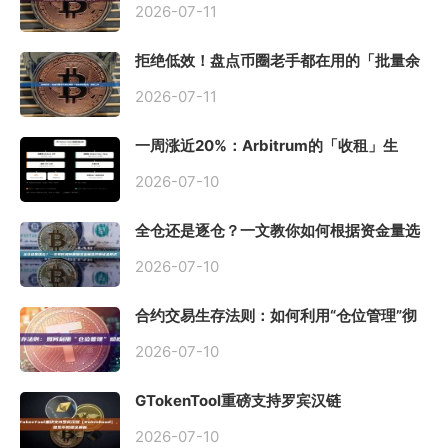
2026-07-11
拒绝低效！盘点币圈老手都在用的「批量余
额查询」终极工具
2026-07-11
一周涨近20%：Arbitrum的「收租」生
意，因Robinhood Chain一夜盘活
2026-07-10
全仓还是逐仓？一文教你如何根据资金量选
择保证金模式
2026-07-10
合约交易生存法则：如何利用“仓位管理”彻
底告别爆仓？
2026-07-10
GTokenTool重磅支持罗宾汉链
（Robinhood），一键发币教程全解析
2026-07-10