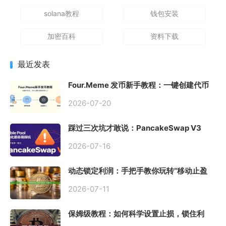
solana教程
钱包安装
加密百科
资料下载
最近发表
Four.Meme 发币新手教程：一键创建代币
同步买入，告别手动踩坑
2026-07-20
踩过三次坑才敢说：PancakeSwap V3
Stable Pool 最容易翻车的不是手续费，是
初始化
2026-07-16
动态锁定利润：手把手教你玩转“移动止盈
止损”高级技巧
2026-07-11
保姆级教程：如何科学设置止损，锁住利
润、斩断亏损？