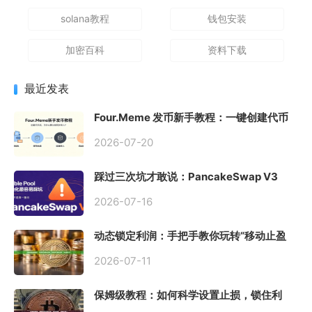
solana教程
钱包安装
加密百科
资料下载
最近发表
Four.Meme 发币新手教程：一键创建代币
同步买入，告别手动踩坑
2026-07-20
踩过三次坑才敢说：PancakeSwap V3
Stable Pool 最容易翻车的不是手续费，是
初始化
2026-07-16
动态锁定利润：手把手教你玩转“移动止盈
止损”高级技巧
2026-07-11
保姆级教程：如何科学设置止损，锁住利
润、斩断亏损？