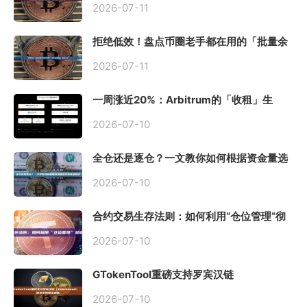
2026-07-11
拒绝低效！盘点币圈老手都在用的「批量余
额查询」终极工具
2026-07-11
一周涨近20%：Arbitrum的「收租」生
意，因Robinhood Chain一夜盘活
2026-07-10
全仓还是逐仓？一文教你如何根据资金量选
择保证金模式
2026-07-10
合约交易生存法则：如何利用“仓位管理”彻
底告别爆仓？
2026-07-10
GTokenTool重磅支持罗宾汉链
（Robinhood），一键发币教程全解析
2026-07-10