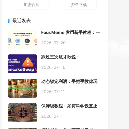
加密百科
资料下载
最近发表
Four.Meme 发币新手教程：一
键创建代币同步买入，告别手
动踩坑
2026-07-20
踩过三次坑才敢说：
PancakeSwap V3 Stable
Pool 最容易翻车的不是手续
2026-07-16
费，是初始化
动态锁定利润：手把手教你玩
转“移动止盈止损”高级技巧
2026-07-11
保姆级教程：如何科学设置止
损，锁住利润、斩断亏损？
2026-07-11