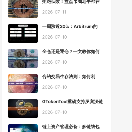
拒绝低效！盘点币圈老手都在
用的「批量余额查询」终极工
具
2026-07-11
一周涨近20%：Arbitrum的
「收租」生意，因Robinhood
Chain一夜盘活
2026-07-10
全仓还是逐仓？一文教你如何
根据资金量选择保证金模式
2026-07-10
合约交易生存法则：如何利
用“仓位管理”彻底告别爆仓？
2026-07-10
GTokenTool重磅支持罗宾汉链
（Robinhood），一键发币教
程全解析
2026-07-10
链上资产管理必备：多链钱包
一键批量归集工具与操作指南