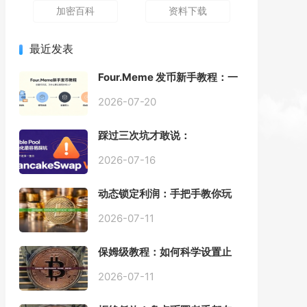
加密百科
资料下载
最近发表
Four.Meme 发币新手教程：一
键创建代币同步买入，告别手
动踩坑
2026-07-20
踩过三次坑才敢说：
PancakeSwap V3 Stable
Pool 最容易翻车的不是手续
2026-07-16
费，是初始化
动态锁定利润：手把手教你玩
转“移动止盈止损”高级技巧
2026-07-11
保姆级教程：如何科学设置止
损，锁住利润、斩断亏损？
2026-07-11