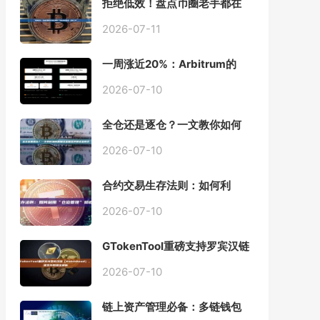
拒绝低效！盘点币圈老手都在
用的「批量余额查询」终极工
具
2026-07-11
一周涨近20%：Arbitrum的
「收租」生意，因Robinhood
Chain一夜盘活
2026-07-10
全仓还是逐仓？一文教你如何
根据资金量选择保证金模式
2026-07-10
合约交易生存法则：如何利
用“仓位管理”彻底告别爆仓？
2026-07-10
GTokenTool重磅支持罗宾汉链
（Robinhood），一键发币教
程全解析
2026-07-10
链上资产管理必备：多链钱包
一键批量归集工具与操作指南