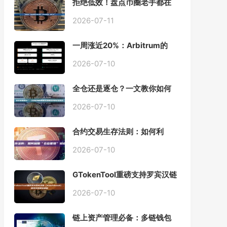
拒绝低效！盘点币圈老手都在
用的「批量余额查询」终极工
具
2026-07-11
一周涨近20%：Arbitrum的
「收租」生意，因Robinhood
Chain一夜盘活
2026-07-10
全仓还是逐仓？一文教你如何
根据资金量选择保证金模式
2026-07-10
合约交易生存法则：如何利
用“仓位管理”彻底告别爆仓？
2026-07-10
GTokenTool重磅支持罗宾汉链
（Robinhood），一键发币教
程全解析
2026-07-10
链上资产管理必备：多链钱包
一键批量归集工具与操作指南