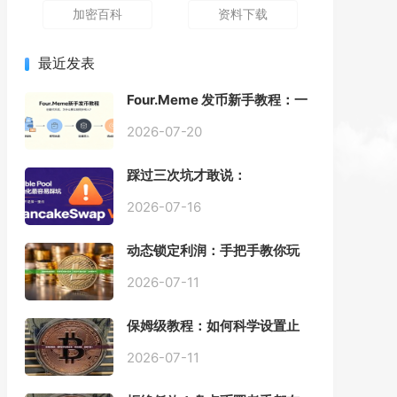
加密百科
资料下载
最近发表
Four.Meme 发币新手教程：一
键创建代币同步买入，告别手
动踩坑
2026-07-20
踩过三次坑才敢说：
PancakeSwap V3 Stable
Pool 最容易翻车的不是手续
2026-07-16
费，是初始化
动态锁定利润：手把手教你玩
转“移动止盈止损”高级技巧
2026-07-11
保姆级教程：如何科学设置止
损，锁住利润、斩断亏损？
2026-07-11