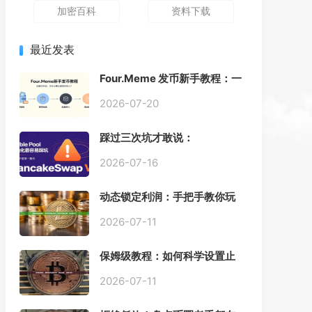
加密百科
资料下载
最近发表
Four.Meme 发币新手教程：一
键创建代币同步买入，告别手
动踩坑
2026-07-20
踩过三次坑才敢说：
PancakeSwap V3 Stable
Pool 最容易翻车的不是手续
2026-07-16
费，是初始化
动态锁定利润：手把手教你玩
转“移动止盈止损”高级技巧
2026-07-11
保姆级教程：如何科学设置止
损，锁住利润、斩断亏损？
2026-07-11