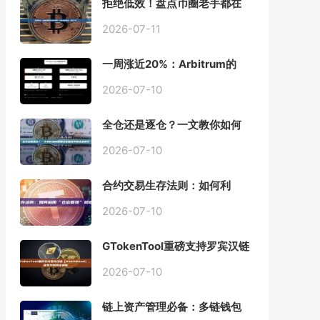
拒绝低效！盘点币圈老手都在
用的「批量余额查询」终极工
具
2026-07-11
一周涨近20%：Arbitrum的
「收租」生意，因Robinhood
Chain一夜盘活
2026-07-10
全仓还是逐仓？一文教你如何
根据资金量选择保证金模式
2026-07-10
合约交易生存法则：如何利
用“仓位管理”彻底告别爆仓？
2026-07-10
GTokenTool重磅支持罗宾汉链
（Robinhood），一键发币教
程全解析
2026-07-10
链上资产管理必备：多链钱包
一键批量归集工具与操作指南