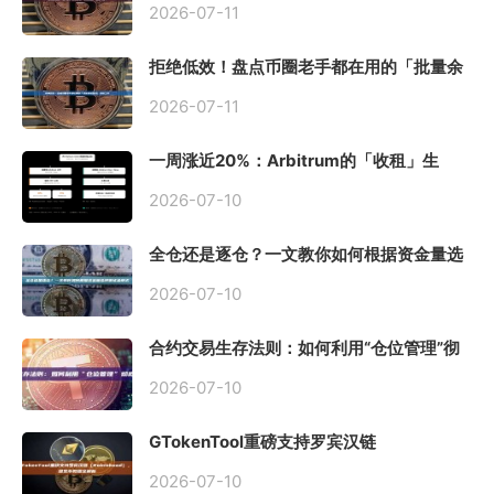
2026-07-11
拒绝低效！盘点币圈老手都在用的「批量余
额查询」终极工具
2026-07-11
一周涨近20%：Arbitrum的「收租」生
意，因Robinhood Chain一夜盘活
2026-07-10
全仓还是逐仓？一文教你如何根据资金量选
择保证金模式
2026-07-10
合约交易生存法则：如何利用“仓位管理”彻
底告别爆仓？
2026-07-10
GTokenTool重磅支持罗宾汉链
（Robinhood），一键发币教程全解析
2026-07-10