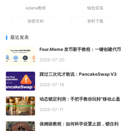
solana教程
钱包安装
加密百科
资料下载
最近发表
Four.Meme 发币新手教程：一键创建代币
同步买入，告别手动踩坑
2026-07-20
踩过三次坑才敢说：PancakeSwap V3
Stable Pool 最容易翻车的不是手续费，是
初始化
2026-07-16
动态锁定利润：手把手教你玩转“移动止盈
止损”高级技巧
2026-07-11
保姆级教程：如何科学设置止损，锁住利
润、斩断亏损？