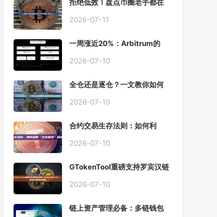
拒绝低效！盘点币圈老手都在
用的「批量余额查询」终极工
具
2026-07-11
一周涨近20%：Arbitrum的
「收租」生意，因Robinhood
Chain一夜盘活
2026-07-10
全仓还是逐仓？一文教你如何
根据资金量选择保证金模式
2026-07-10
合约交易生存法则：如何利
用“仓位管理”彻底告别爆仓？
2026-07-10
GTokenTool重磅支持罗宾汉链
（Robinhood），一键发币教
程全解析
2026-07-10
链上资产管理必备：多链钱包
一键批量归集工具与操作指南