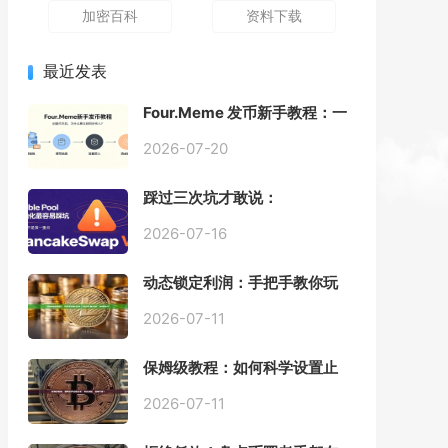
加密百科
资料下载
最近发表
Four.Meme 发币新手教程：一
键创建代币同步买入，告别手
动踩坑
2026-07-20
踩过三次坑才敢说：
PancakeSwap V3 Stable
Pool 最容易翻车的不是手续
2026-07-16
费，是初始化
动态锁定利润：手把手教你玩
转“移动止盈止损”高级技巧
2026-07-11
保姆级教程：如何科学设置止
损，锁住利润、斩断亏损？
2026-07-11