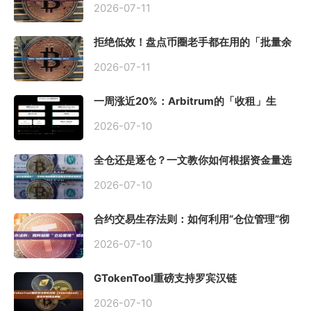
2026-07-11
拒绝低效！盘点币圈老手都在用的「批量余
额查询」终极工具
2026-07-11
一周涨近20%：Arbitrum的「收租」生
意，因Robinhood Chain一夜盘活
2026-07-10
全仓还是逐仓？一文教你如何根据资金量选
择保证金模式
2026-07-10
合约交易生存法则：如何利用“仓位管理”彻
底告别爆仓？
2026-07-10
GTokenTool重磅支持罗宾汉链
（Robinhood），一键发币教程全解析
2026-07-10