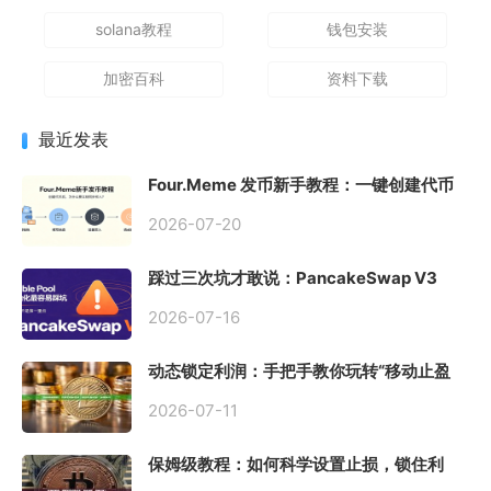
solana教程
钱包安装
加密百科
资料下载
最近发表
Four.Meme 发币新手教程：一键创建代币
同步买入，告别手动踩坑
2026-07-20
踩过三次坑才敢说：PancakeSwap V3
Stable Pool 最容易翻车的不是手续费，是
初始化
2026-07-16
动态锁定利润：手把手教你玩转“移动止盈
止损”高级技巧
2026-07-11
保姆级教程：如何科学设置止损，锁住利
润、斩断亏损？