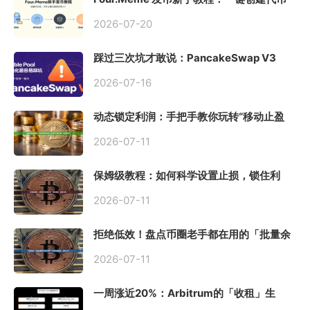
同步买入，告别手动踩坑
2026-07-20
踩过三次坑才敢说：PancakeSwap V3
Stable Pool 最容易翻车的不是手续费，是
初始化
2026-07-16
动态锁定利润：手把手教你玩转“移动止盈
止损”高级技巧
2026-07-11
保姆级教程：如何科学设置止损，锁住利
润、斩断亏损？
2026-07-11
拒绝低效！盘点币圈老手都在用的「批量余
额查询」终极工具
2026-07-11
一周涨近20%：Arbitrum的「收租」生
意，因Robinhood Chain一夜盘活