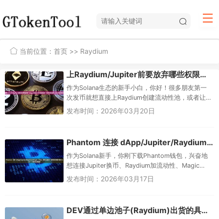
当前位置：
首页
>> Raydium
上Raydium/Jupiter前要放弃哪些权限？Logo不显示/代币信息延迟？新手完整指南（2026最新版）
作为Solana生态的新手小白，你好！很多朋友第一
次发币就想直接上Raydium创建流动性池，或者让代
币出现在Jupiter聚合器上交易。但经常遇到两大痛
发布时间：2026年03月20日
点：要...
Phantom 连接 dApp/Jupiter/Raydium/Magic Eden 时怎么确认？怕授权无限额/被drain？？新手完整指南
作为Solana新手，你刚下载Phantom钱包，兴奋地
想连接Jupiter换币、Raydium加流动性、Magic
Eden买NFT，却总担心：“点一下‘连接...
发布时间：2026年03月17日
DEV通过单边池子(Raydium)出货的具体手法