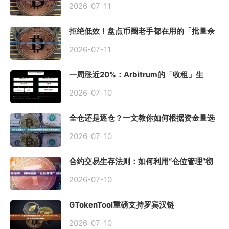
2026-07-11
拒绝低效！盘点币圈老手都在用的「批量余
额查询」终极工具
2026-07-11
一周涨近20%：Arbitrum的「收租」生
意，因Robinhood Chain一夜盘活
2026-07-10
全仓还是逐仓？一文教你如何根据资金量选
择保证金模式
2026-07-10
合约交易生存法则：如何利用“仓位管理”彻
底告别爆仓？
2026-07-10
GTokenTool重磅支持罗宾汉链
（Robinhood），一键发币教程全解析
2026-07-10