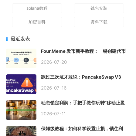
solana教程
钱包安装
加密百科
资料下载
最近发表
Four.Meme 发币新手教程：一键创建代币
同步买入，告别手动踩坑
2026-07-20
踩过三次坑才敢说：PancakeSwap V3
Stable Pool 最容易翻车的不是手续费，是
初始化
2026-07-16
动态锁定利润：手把手教你玩转“移动止盈
止损”高级技巧
2026-07-11
保姆级教程：如何科学设置止损，锁住利
润、斩断亏损？