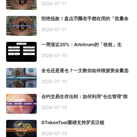
2026-07-11
拒绝低效！盘点币圈老手都在用的「批量余
额查询」终极工具
2026-07-11
一周涨近20%：Arbitrum的「收租」生
意，因Robinhood Chain一夜盘活
2026-07-10
全仓还是逐仓？一文教你如何根据资金量选
择保证金模式
2026-07-10
合约交易生存法则：如何利用“仓位管理”彻
底告别爆仓？
2026-07-10
GTokenTool重磅支持罗宾汉链
（Robinhood），一键发币教程全解析
2026-07-10