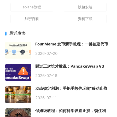
solana教程
钱包安装
加密百科
资料下载
最近发表
Four.Meme 发币新手教程：一键创建代币
同步买入，告别手动踩坑
2026-07-20
踩过三次坑才敢说：PancakeSwap V3
Stable Pool 最容易翻车的不是手续费，是
初始化
2026-07-16
动态锁定利润：手把手教你玩转“移动止盈
止损”高级技巧
2026-07-11
保姆级教程：如何科学设置止损，锁住利
润、斩断亏损？