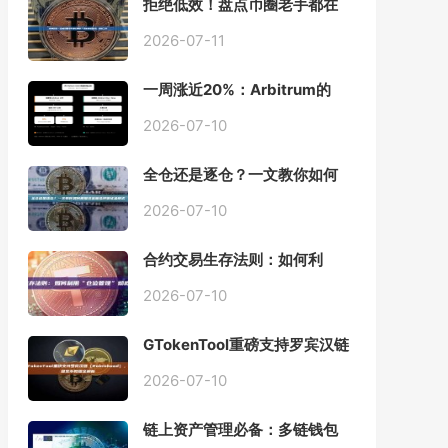
拒绝低效！盘点币圈老手都在
用的「批量余额查询」终极工
具
2026-07-11
一周涨近20%：Arbitrum的
「收租」生意，因Robinhood
Chain一夜盘活
2026-07-10
全仓还是逐仓？一文教你如何
根据资金量选择保证金模式
2026-07-10
合约交易生存法则：如何利
用“仓位管理”彻底告别爆仓？
2026-07-10
GTokenTool重磅支持罗宾汉链
（Robinhood），一键发币教
程全解析
2026-07-10
链上资产管理必备：多链钱包
一键批量归集工具与操作指南