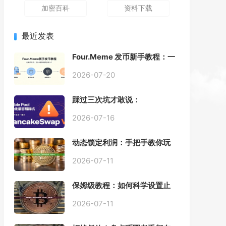
加密百科
资料下载
最近发表
Four.Meme 发币新手教程：一
键创建代币同步买入，告别手
动踩坑
2026-07-20
踩过三次坑才敢说：
PancakeSwap V3 Stable
Pool 最容易翻车的不是手续
2026-07-16
费，是初始化
动态锁定利润：手把手教你玩
转“移动止盈止损”高级技巧
2026-07-11
保姆级教程：如何科学设置止
损，锁住利润、斩断亏损？
2026-07-11