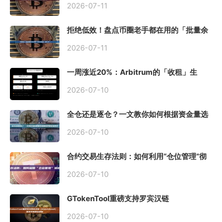
2026-07-11
拒绝低效！盘点币圈老手都在用的「批量余
额查询」终极工具
2026-07-11
一周涨近20%：Arbitrum的「收租」生
意，因Robinhood Chain一夜盘活
2026-07-10
全仓还是逐仓？一文教你如何根据资金量选
择保证金模式
2026-07-10
合约交易生存法则：如何利用“仓位管理”彻
底告别爆仓？
2026-07-10
GTokenTool重磅支持罗宾汉链
（Robinhood），一键发币教程全解析
2026-07-10