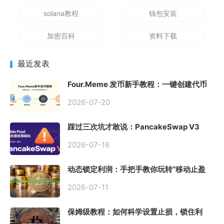
solana教程
钱包安装
加密百科
资料下载
最近发表
Four.Meme 发币新手教程：一键创建代币
同步买入，告别手动踩坑
2026-07-20
踩过三次坑才敢说：PancakeSwap V3
Stable Pool 最容易翻车的不是手续费，是
初始化
2026-07-16
动态锁定利润：手把手教你玩转“移动止盈
止损”高级技巧
2026-07-11
保姆级教程：如何科学设置止损，锁住利
润、斩断亏损？