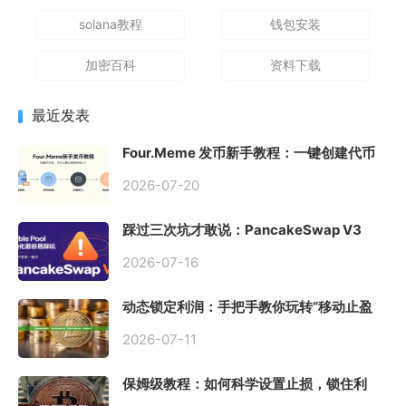
solana教程
钱包安装
加密百科
资料下载
最近发表
Four.Meme 发币新手教程：一键创建代币
同步买入，告别手动踩坑
2026-07-20
踩过三次坑才敢说：PancakeSwap V3
Stable Pool 最容易翻车的不是手续费，是
初始化
2026-07-16
动态锁定利润：手把手教你玩转“移动止盈
止损”高级技巧
2026-07-11
保姆级教程：如何科学设置止损，锁住利
润、斩断亏损？