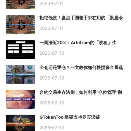
2026-07-11
拒绝低效！盘点币圈老手都在用的「批量余
额查询」终极工具
2026-07-11
一周涨近20%：Arbitrum的「收租」生
意，因Robinhood Chain一夜盘活
2026-07-10
全仓还是逐仓？一文教你如何根据资金量选
择保证金模式
2026-07-10
合约交易生存法则：如何利用“仓位管理”彻
底告别爆仓？
2026-07-10
GTokenTool重磅支持罗宾汉链
（Robinhood），一键发币教程全解析
2026-07-10