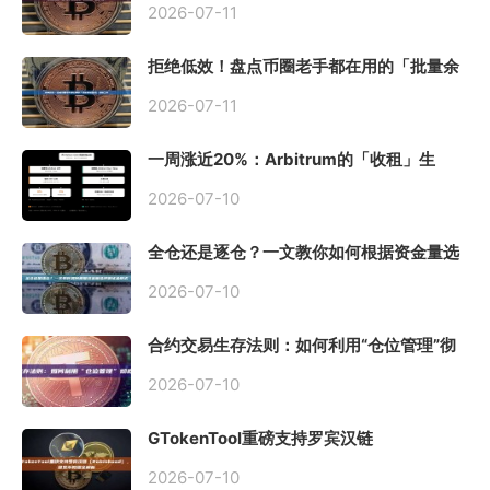
2026-07-11
拒绝低效！盘点币圈老手都在用的「批量余
额查询」终极工具
2026-07-11
一周涨近20%：Arbitrum的「收租」生
意，因Robinhood Chain一夜盘活
2026-07-10
全仓还是逐仓？一文教你如何根据资金量选
择保证金模式
2026-07-10
合约交易生存法则：如何利用“仓位管理”彻
底告别爆仓？
2026-07-10
GTokenTool重磅支持罗宾汉链
（Robinhood），一键发币教程全解析
2026-07-10