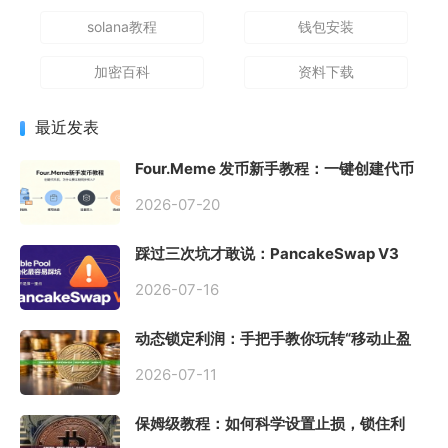
solana教程
钱包安装
加密百科
资料下载
最近发表
Four.Meme 发币新手教程：一键创建代币
同步买入，告别手动踩坑
2026-07-20
踩过三次坑才敢说：PancakeSwap V3
Stable Pool 最容易翻车的不是手续费，是
初始化
2026-07-16
动态锁定利润：手把手教你玩转“移动止盈
止损”高级技巧
2026-07-11
保姆级教程：如何科学设置止损，锁住利
润、斩断亏损？