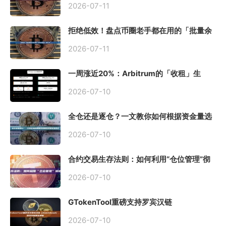
2026-07-11
拒绝低效！盘点币圈老手都在用的「批量余
额查询」终极工具
2026-07-11
一周涨近20%：Arbitrum的「收租」生
意，因Robinhood Chain一夜盘活
2026-07-10
全仓还是逐仓？一文教你如何根据资金量选
择保证金模式
2026-07-10
合约交易生存法则：如何利用“仓位管理”彻
底告别爆仓？
2026-07-10
GTokenTool重磅支持罗宾汉链
（Robinhood），一键发币教程全解析
2026-07-10