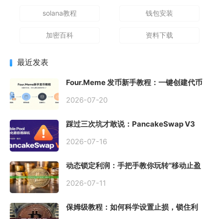
solana教程
钱包安装
加密百科
资料下载
最近发表
Four.Meme 发币新手教程：一键创建代币
同步买入，告别手动踩坑
2026-07-20
踩过三次坑才敢说：PancakeSwap V3
Stable Pool 最容易翻车的不是手续费，是
初始化
2026-07-16
动态锁定利润：手把手教你玩转“移动止盈
止损”高级技巧
2026-07-11
保姆级教程：如何科学设置止损，锁住利
润、斩断亏损？